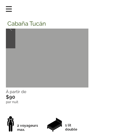
Cabaña Tucán
À partir de
$90
par nuit
HÉBERGEMENT
1 lit
2 voyageurs
double
max.