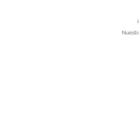
Nuestr
Alojamientos
Los proponemos 5
Cabañas de madera con
una para 4 personas. Todo
tienen un cuarto de baño,
WC y terraza con visitas al
mar.