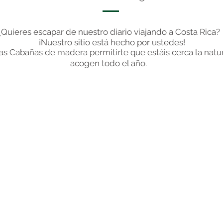
¿Quieres escapar de nuestro diario viajando a Costa Rica
¡Nuestro sitio está hecho por ustedes!
as Cabañas de madera permitirte que estáis cerca la natu
acogen todo el año.
Localización
Somos ubicamos
idealmente, a 5 minutos de
s
marcha de la Reserva
Natural de Ballena. Y a
algunos minutos del centro
de Uvita.